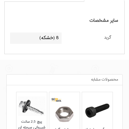
سایر مشخصات
8 (خشکه)
گرید
محصولات مشابه
پیچ 2,5 سانت
پیچ ش
شیروانی سرمته ای