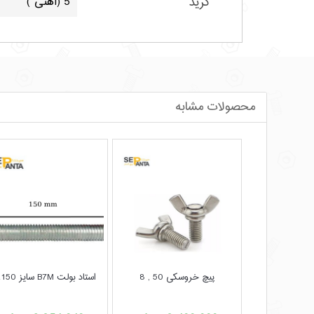
گرید
5 (آهنی )
محصولات مشابه
پیچ خروسکی 50 , 8
استاد بولت B7M سایز 150، 1