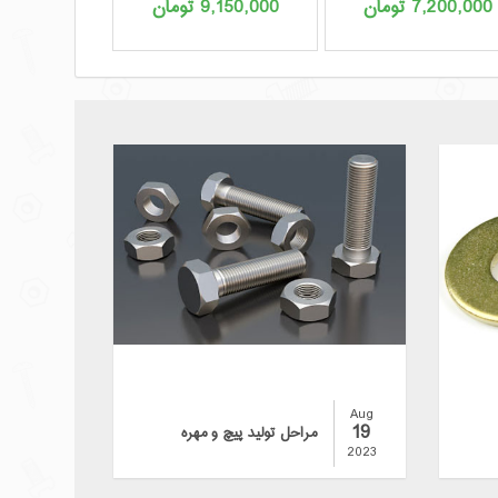
7,200,000
تومان
9,150,000
تومان
,160,000
Aug
19
مراحل تولید پیچ و مهره
2023