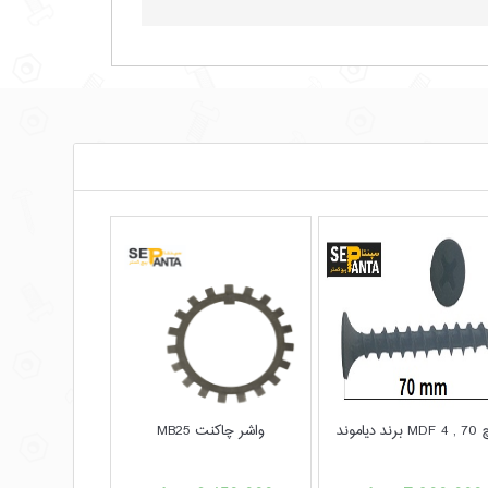
برند دیاموند
واشر چاکنت MB25
مهره کاسه نمدی ا