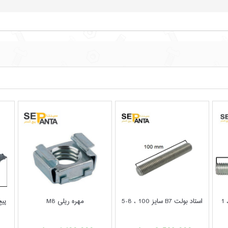
استاد بولت B7 سایز 100 ، 8-5
مهره ریلی M8
پیچ 70 , 4 MDF 