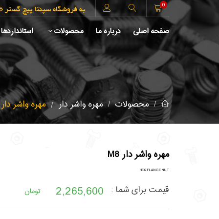
0
به فروشگاه سپنتا پیچ گستر 
صفحه اصلی
درباره ما
محصولات
استانداردها
محصولات
مهره واشر دار
مهره واشر دار M8
مهره واشر دار M8
HEX FLANGE NUT
2,265,600
قیمت برای شما :
تومان