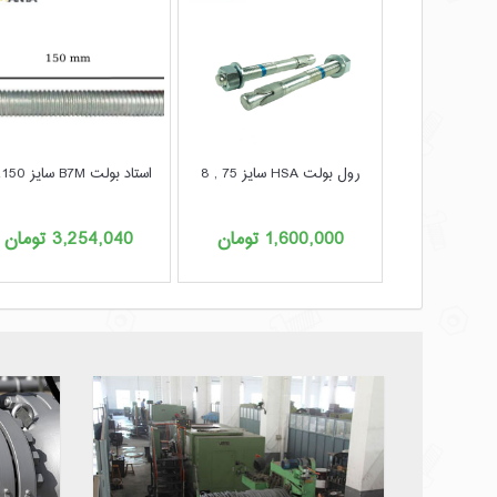
رول بولت HSA سایز 75 , 8
استاد بولت B7M سایز 150، 1
1,600,000
تومان
3,254,040
تومان