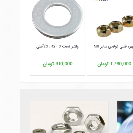
ره قفلی فولادی سایز M6
واشر تخت 3 , 42 , 20آهنی
پیچ 16 , 4 MDF برند دیاموند
1,760,000
تومان
310,000
تومان
2,720,000