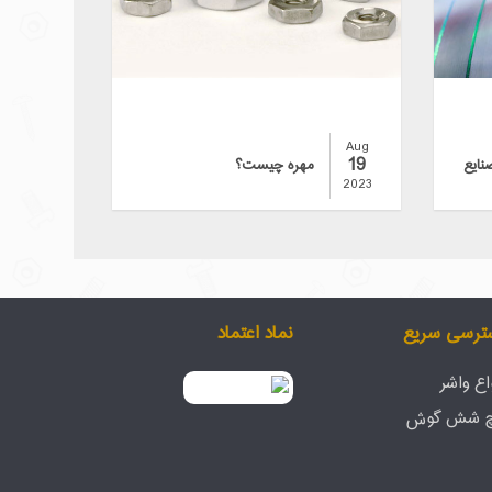
Aug
19
نایع
مهره چیست؟
2023
ترسی سریع
نماد اعتماد
اع واشر
چ شش گوش