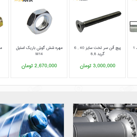
پیچ آلن سر تخت سایز 40 , 6
مهره شش گوش باریک استیل
مه
گرید 8,8
M14
3,000,000
تومان
2,670,000
تومان