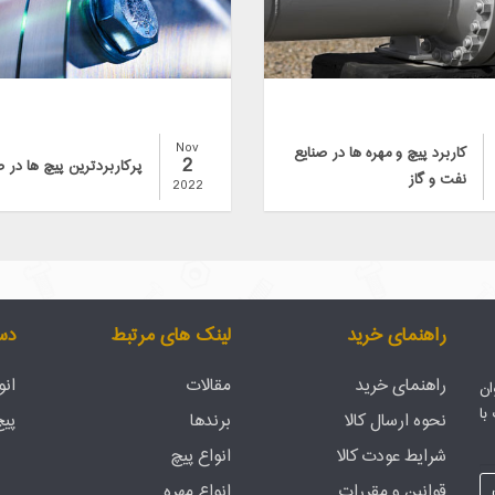
Nov
کاربرد پیچ و مهره ها در صنایع
2
پرکاربردترین پیچ ها در ص
نفت و گاز
2022
راهنمای خرید
لینک های مرتبط
دس
راهنمای خرید
مقالات
انو
ان
با
نحوه ارسال کالا
برندها
پی
شرایط عودت کالا
انواع پیچ
قوانین و مقررات
انواع مهره