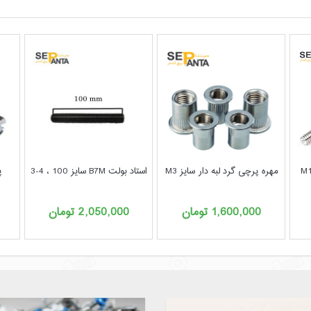
مهره پرچی گرد لبه دار سایز M3
استاد بولت B7M سایز 100 ، 4-3
پ
1,600,000
تومان
2,050,000
تومان