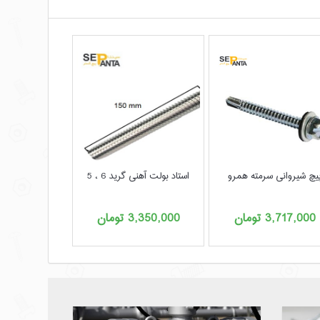
یچ شیروانی سرمته همرو
استاد بولت آهنی گرید 6 ، 5
روبند یوبولت 4-1 1ای
3,717,000
تومان
3,350,000
تومان
,860,000