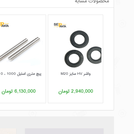
محصولات مشابه
واشر HV سایز M20
پیچ متری استیل 1000 ، M10
2,940,000
تومان
6,130,000
تومان